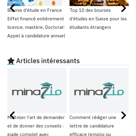
Bourse d'étude en France
Top 10 des bourses
B
Eiffel financé entièrement
d'études en Suisse pour les
: 
licence, mastère, Doctorat:
étudiants étrangers
o
Appel à candidature annuel
i
Articles intéressants
Maîtriser l’art de demander
Comment rédiger une
D
et de donner des conseils :
lettre de candidature
po
guide complet avec
efficace (emploi ou
l