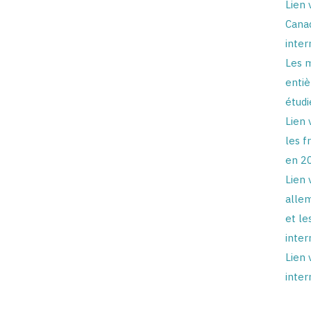
Lien 
Canad
inter
Les m
enti
étudi
Lien 
les f
en 2
Lien 
allem
et le
inter
Lien 
inter