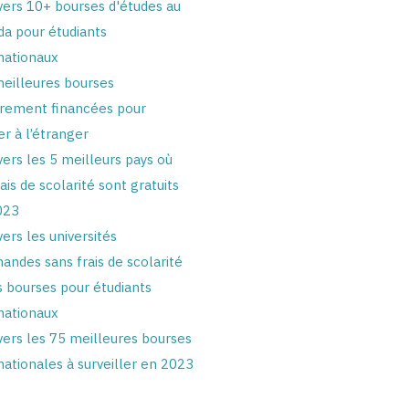
vers 10+ bourses d'études au
a pour étudiants
nationaux
eilleures bourses
èrement financées pour
er à l’étranger
vers les 5 meilleurs pays où
rais de scolarité sont gratuits
023
vers les universités
andes sans frais de scolarité
s bourses pour étudiants
nationaux
vers les 75 meilleures bourses
nationales à surveiller en 2023