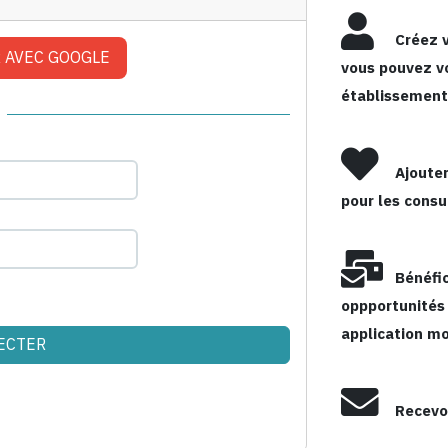
Créez vo
 AVEC GOOGLE
vous pouvez v
établissements
Ajouter
pour les consu
Bénéfic
oppportunités 
application mo
Recevoi