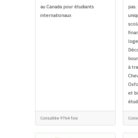
au Canada pour étudiants
pas.
internationaux
uniq
scol
fina
loge
Déco
bour
à tr
Chev
Oxfo
et b
étud
Consultée 9764 fois
Cons