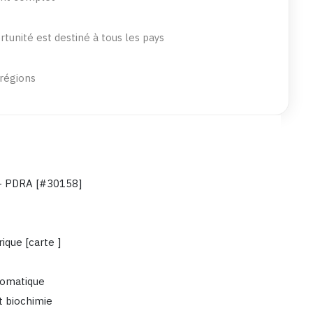
tunité est destiné à tous les pays
 régions
r - PDRA [#30158]
ique [carte ]
tomatique
t biochimie