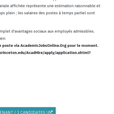
lariale affichée représente une estimation raisonnable et
ps plein ; les salaires des postes à temps partiel sont
plet d'avantages sociaux aux employés admissibles.
ien.
e poste via AcademicJobsOnline.Org pour le moment.
.princeton.edu/AcadHire/apply/application.xhtml?
NANT ( 3 CANDIDATES )