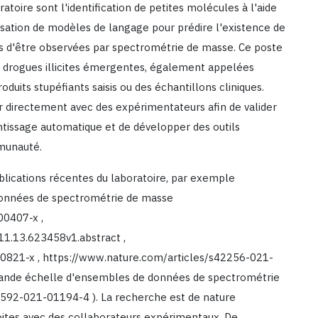
ratoire sont l'identification de petites molécules à l'aide
isation de modèles de langage pour prédire l'existence de
s d'être observées par spectrométrie de masse. Ce poste
 de drogues illicites émergentes, également appelées
duits stupéfiants saisis ou des échantillons cliniques.
ler directement avec des expérimentateurs afin de valider
ntissage automatique et de développer des outils
mmunauté.
ublications récentes du laboratoire, par exemple
données de spectrométrie de masse
00407-x ,
11.13.623458v1.abstract ,
0821-x , https://www.nature.com/articles/s42256-021-
grande échelle d'ensembles de données de spectrométrie
592-021-01194-4 ). La recherche est de nature
roites avec des collaborateurs expérimentaux. De