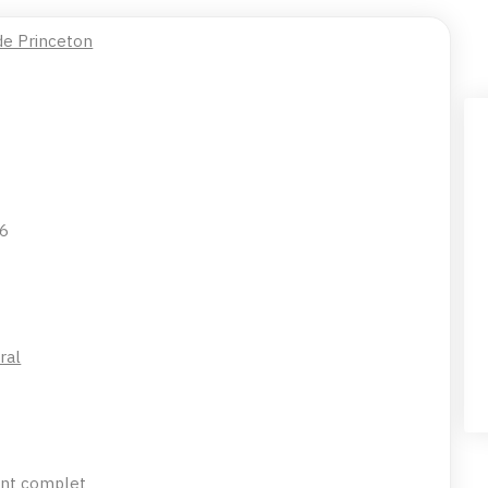
 de Princeton
26
ral
nt complet