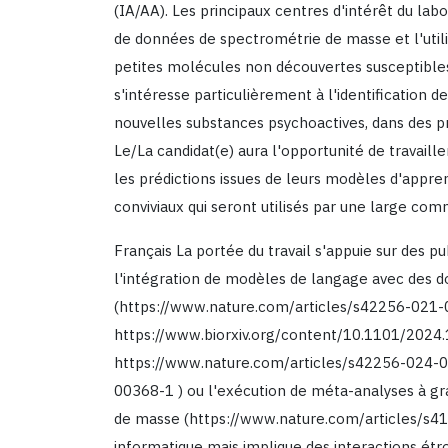
(IA/AA). Les principaux centres d'intérêt du labo
de données de spectrométrie de masse et l'util
petites molécules non découvertes susceptible
s'intéresse particulièrement à l'identification
nouvelles substances psychoactives, dans des pro
Le/La candidat(e) aura l'opportunité de travail
les prédictions issues de leurs modèles d'appre
conviviaux qui seront utilisés par une large co
Français La portée du travail s'appuie sur des p
l'intégration de modèles de langage avec des 
(https://www.nature.com/articles/s42256-021-
https://www.biorxiv.org/content/10.1101/2024.
https://www.nature.com/articles/s42256-024-0
00368-1 ) ou l'exécution de méta-analyses à 
de masse (https://www.nature.com/articles/s41
informatique mais implique des interactions ét