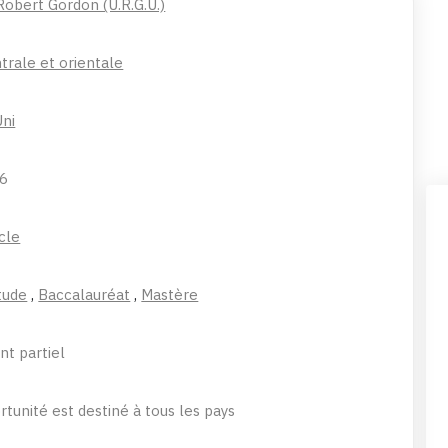
Robert Gordon (U.R.G.U.)
trale et orientale
ni
26
cle
tude
,
Baccalauréat
,
Mastère
t partiel
tunité est destiné à tous les pays