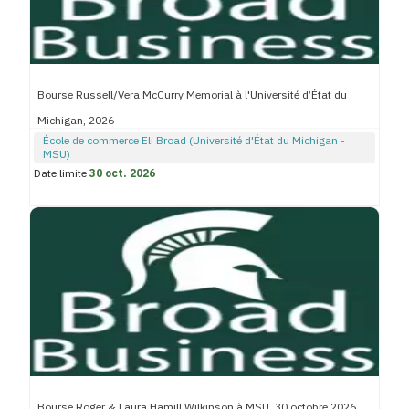
Bourse Russell/Vera McCurry Memorial à l'Université d’État du
Michigan, 2026
École de commerce Eli Broad (Université d'État du Michigan -
MSU)
Date limite
30 oct. 2026
Bourse Roger & Laura Hamill Wilkinson à MSU, 30 octobre 2026