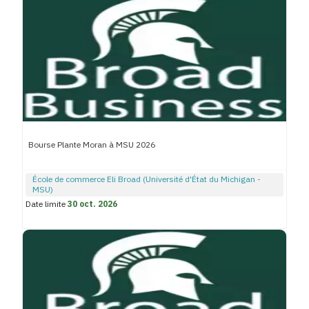
Bourse Plante Moran à MSU 2026
École de commerce Eli Broad (Université d'État du Michigan -
MSU)
Date limite
30 oct. 2026