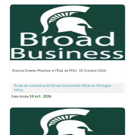
Bourse Doeren Mayhew à l'État de MSU, 30 Octobre 2026
École de commerce Eli Broad (Université d'État du Michigan -
MSU)
Date limite
30 oct. 2026