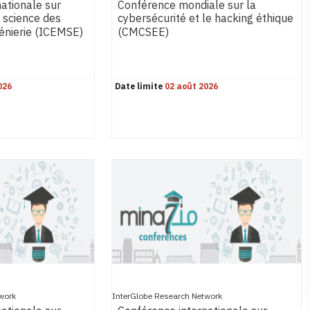
ationale sur
Conférence mondiale sur la
a science des
cybersécurité et le hacking éthique
génierie (ICEMSE)
(CMCSEE)
026
Date limite
02 août 2026
work
InterGlobe Research Network