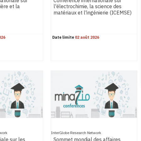
ationale sur
Conférence internationale sur
ière et la
l'électrochimie, la science des
matériaux et l'ingénierie (ICEMSE)
026
Date limite
02 août 2026
work
InterGlobe Research Network
ale sur les
Sommet mondial des affaires