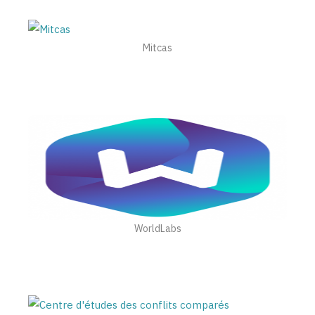
Mitcas
WorldLabs