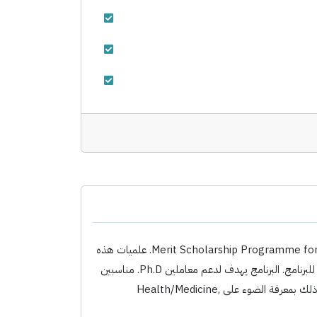
البنك الإسلامي التوسعة (IDB) مقدم 50 عضوية على مدة السنة الأكاديمية 2016-17 في 프로GRAMME علمية Merit Scholarship Programme for High Technology. علميات هذه
العضويات مفتوحة للموظفين النسبيين في الأكاديميات أو مراكز البحث في دول الأعضاء للبنك الإسلامي التوسعة التي تلقى الشرطات اللازمة للبرنامج. البرنامج يهدف لدعم معاملين Ph.D. مناسبين
يدعوون إلى التخصص بالدراسة الكاملة على مدة ثلاث أعوام في حقول العلوم التي تهدف إلى التطور في دول IDB member countries, وذلك بمعرفة الضوء على Health/Medicine,