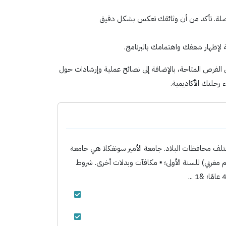
 الصلة. تأكد من أن وثائقك تعكس بشكل دقيق
لإظهار شغفك واهتمامك بالبرنامج.
صلة حول الفرص المتاحة، بالإضافة إلى نصائح عملية وإرشادات حول
ين للعام الدراسي 2026 في أحد فروعها الخمسة المنتشرة في مختلف محافظات البلاد. جامعة الأمير سونغكلا هي جامعة
تقع في هات ياي. المزايا: ▪ تغطية تكاليف السفر ذهابًا وإيابًا؛ ▪ راتب شهري قدره 31,500 بات تايلاندي (حوالي 9,000 درهم مغربي) للسنة الأولى؛ ▪ مكافآت وبدلات أخرى. شروط