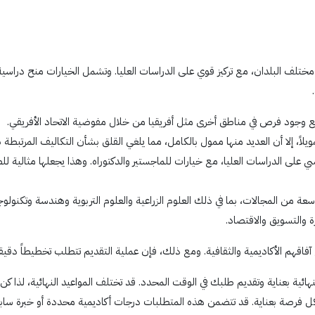
لف البلدان، مع تركيز قوي على الدراسات العليا. وتشمل الخيارات منح دراسية ل
مع وجود فرص في مناطق أخرى مثل أفريقيا من خلال مفوضية الاتحاد الأفريقي.
، إلا أن العديد منها ممول بالكامل، مما يلغي القلق بشأن التكاليف المرتبطة با
على الدراسات العليا، مع خيارات للماجستير والدكتوراه. وهذا يجعلها مثالية ل
ن المجالات، بما في ذلك العلوم الزراعية والعلوم التربوية وهندسة وتكنولوجيا
رة والتسويق والاقتصاد.
قهم الأكاديمية والثقافية. ومع ذلك، فإن عملية التقديم تتطلب تخطيطاً دقيقاً و
هائية بعناية وتقديم طلبك في الوقت المحدد. قد تختلف المواعيد النهائية، لذا كن 
كل فرصة بعناية. قد تتضمن هذه المتطلبات درجات أكاديمية محددة أو خبرة ساب