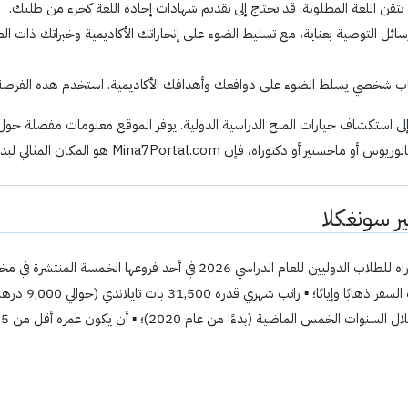
 تتقن اللغة المطلوبة. قد تحتاج إلى تقديم شهادات إجادة اللغة كجزء من طلبك.
رسائل التوصية بعناية، مع تسليط الضوء على إنجازاتك الأكاديمية وخبراتك ذات
طاب شخصي يسلط الضوء على دوافعك وأهدافك الأكاديمية. استخدم هذه الفرصة 
لاب الذين يسعون إلى استكشاف خيارات المنح الدراسية الدولية. يوفر الموقع معلومات مف
Mina7Portal.co هو المكان المثالي لبدء رحلتك الأكاديمية.
ير سونغكلا
تُقدّم جامعة الأمير سونغكلا في تايلاند زمالات ما بعد الدكتوراه للطلاب الدولي
تايلاندية حكومية 
ة (بدءًا من عام 2020)؛ ▪ أن يكون عمره أقل من 45 عامًا؛ &1 ...