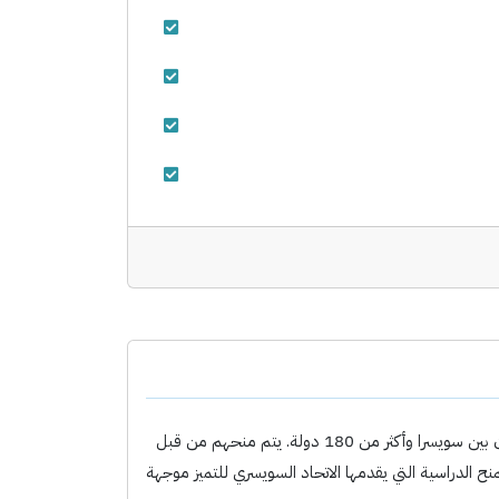
يقدم الاتحاد السويسري منح دراسية للتميز في مجال البحث والفنون كل عام. هذه المنح الحكومية تشجع التبادلات الدولية وتشجع التعاون بين سويسرا وأكثر من 180 دولة. يتم منحهم من قبل
فيدرالية للمنح الدراسية للطلاب الأجانب (CFBE). التقديم للمنحة للسنة الجامعية 2025-2026 يبدأ في شهر اغسطس 2025. المنح الدراسية التي يقدمها الاتحاد السويسري للتميز موجهة