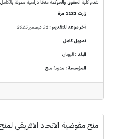
تقدم كلية الحقوق والحوكمة منحًا دراسية ممولة بالكامل للعام الدراسي ٢٠٢٥-٢٠٢٦. للتقديم، يُرجى الاطلاع على البرامج ا
زارت 1133 مرة
آخر موعد للتقديم :
31 ديسمبر 2025
تمويل كامل
البلد :
اليونان
المؤسسة :
مدونة منح
منح مفوضية الاتحاد الافريقي لمنح الماجس