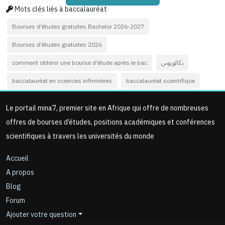
Mots clés liés à baccalauréat
Bourses d'études gratuites Bachelor 2026-2027
Bourses d'études gratuites 2026
comment obtenir une bourse d'étude après le bac
بكالوريوس
baccalauréat en sciences infirmières
baccalauréat scientifique
Le portail mina7, premier site en Afrique qui offre de nombreuses
offres de bourses d’études, positions académiques et conférences
scientifiques à travers les universités du monde
Accueil
A propos
Blog
Forum
Ajouter votre question