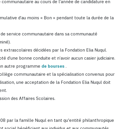
ège communautaire au cours de l’année de candidature en
ulative d’au moins « Bon » pendant toute la durée de la
es de service communautaire dans sa communauté
miné).
tés extrascolaires décidées par la Fondation Elia Nuqul.
té d’une bonne conduite et n’avoir aucun casier judiciaire.
ucun autre programme
de bourses
.
collège communautaire et la spécialisation convenus pour
sation, une acceptation de la Fondation Elia Nuqul doit
ent.
sion des Affaires Scolaires.
08 par la famille Nuqul en tant qu'entité philanthropique
nt social bénéficiant aux individus et aux communautés