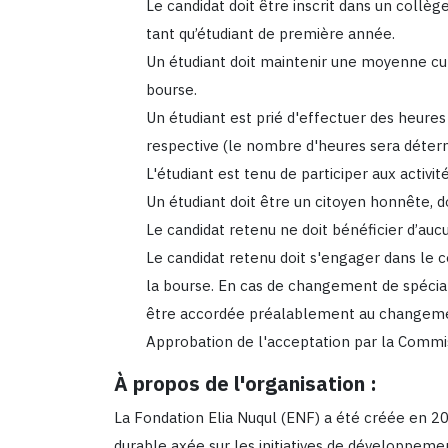
Le candidat doit être inscrit dans un coll
tant qu’étudiant de première année.
Un étudiant doit maintenir une moyenne cum
bourse.
Un étudiant est prié d'effectuer des heur
respective (le nombre d'heures sera déter
L'étudiant est tenu de participer aux activi
Un étudiant doit être un citoyen honnête, do
Le candidat retenu ne doit bénéficier d’a
Le candidat retenu doit s'engager dans le 
la bourse. En cas de changement de spéciali
être accordée préalablement au changem
Approbation de l'acceptation par la Commis
À propos de l'organisation :
La Fondation Elia Nuqul (ENF) a été créée en 20
durable axée sur les initiatives de développeme