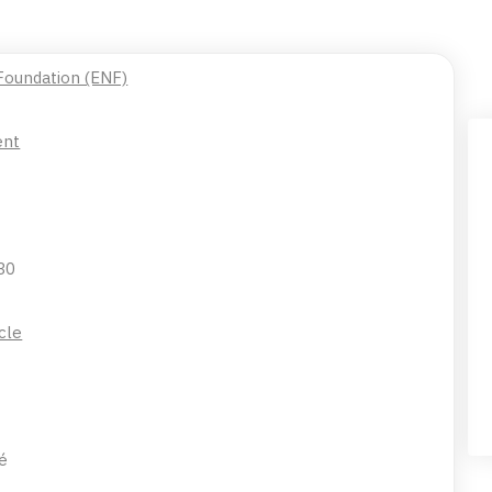
 Foundation (ENF)
ent
030
cle
é