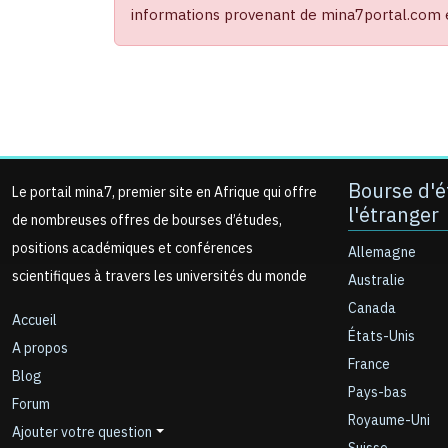
informations provenant de mina7portal.com es
Bourse d'é
Le portail mina7, premier site en Afrique qui offre
l'étranger
de nombreuses offres de bourses d’études,
positions académiques et conférences
Allemagne
scientifiques à travers les universités du monde
Australie
Canada
Accueil
États-Unis
A propos
France
Blog
Pays-bas
Forum
Royaume-Uni
Ajouter votre question