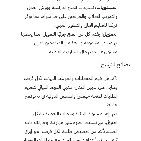
المستويات:
تستهدف المنح الدراسية وورش العمل
والتدريب الطلاب والخريجين على حد سواء، مما يوفر
فرصًا للتعليم العالي والتطوير المهني.
التمويل:
يقدم كل من المنح جزئيًا التمويل، مما يجعلها
في متناول مجموعة واسعة من المتقدمين الذين
يبحثون عن دعم مالي لتجاربهم الدولية.
نصائح للترشح:
تأكد من فهم المتطلبات والمواعيد النهائية لكل فرصة
بعناية. على سبيل المثال، تنتهي الموعد النهائي لتقديم
الطلبات لمنحة جيمس واينستين الدولية في 6 نوفمبر
2026.
قم بإعداد سيرتك الذاتية وخطاب التغطية بشكل
احترافي، مع تسليط الضوء على مهاراتك وخبراتك ذات
الصلة. تأكد من تخصيص طلبك لكل فرصة، مع إبراز
كيف تتوافق أهدافك ومصالحك مع متطلبات المنحة.