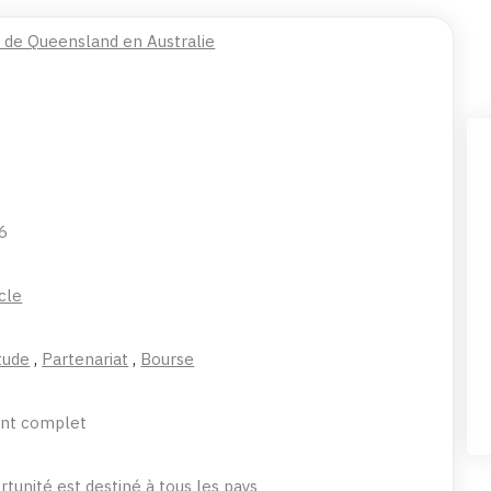
é de Queensland en Australie
26
cle
tude
,
Partenariat
,
Bourse
nt complet
tunité est destiné à tous les pays