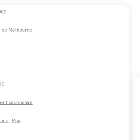
000
té de Melbourne
25
ent secondaire
tude
,
Prix