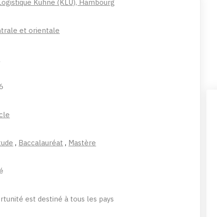
 Logistique Kühne (KLU), Hambourg
trale et orientale
e
26
cle
tude
,
Baccalauréat
,
Mastère
é
tunité est destiné à tous les pays