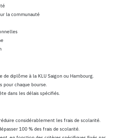
ité
 sur la communauté
ionnelles
he
n
mme de diplôme à la KLU Saigon ou Hambourg.
es pour chaque bourse.
 dans les délais spécifiés.
duire considérablement les frais de scolarité.
épasser 100 % des frais de scolarité.
, en fonction des critères spécifiques fixés par