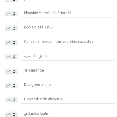
Elyashiv Minerbi, CLP Israël
École d'été YISS
Conseil américain des sociétés savantes
معهد IIk الألماني
Triouganda
DesignAutriche
Université de Bialystok
جامعة ياماغوتشي